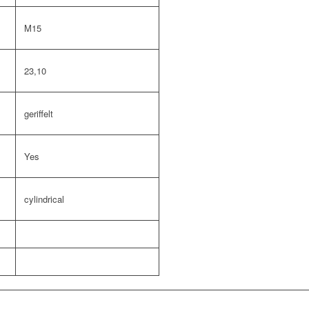
M15
23,10
geriffelt
Yes
cylindrical