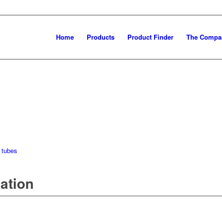
Home
Products
Product Finder
The Compa
 tubes
mation