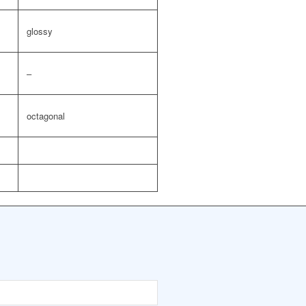
glossy
–
octagonal