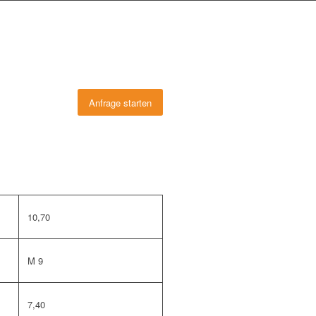
Anfrage starten
10,70
M 9
7,40