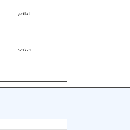
geriffelt
–
konisch