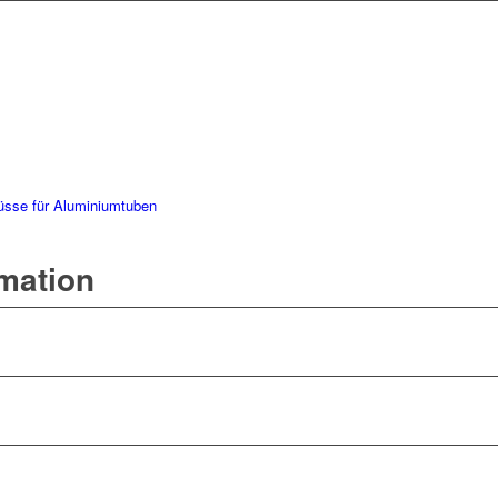
üsse für Aluminiumtuben
rmation