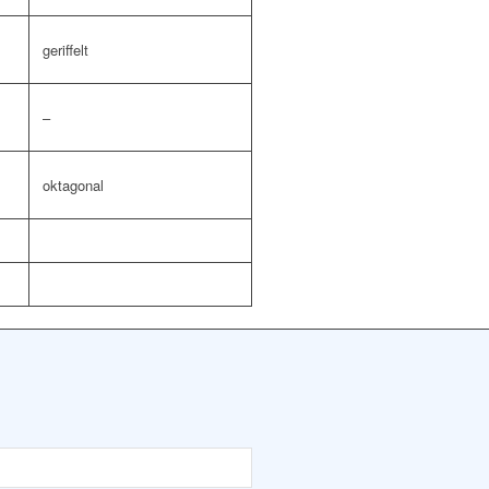
geriffelt
–
oktagonal