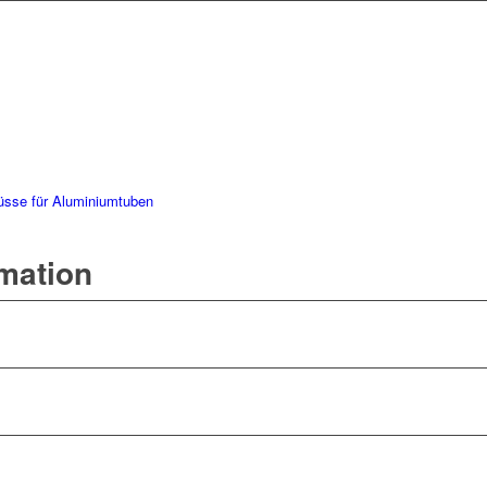
üsse für Aluminiumtuben
rmation