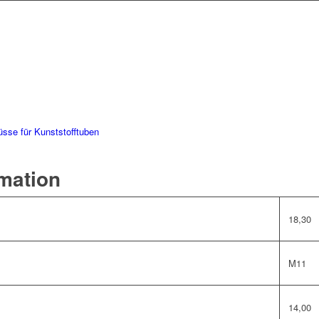
üsse für Kunststofftuben
rmation
18,30
M11
14,00