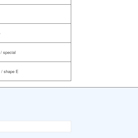
e
/ special
 / shape E