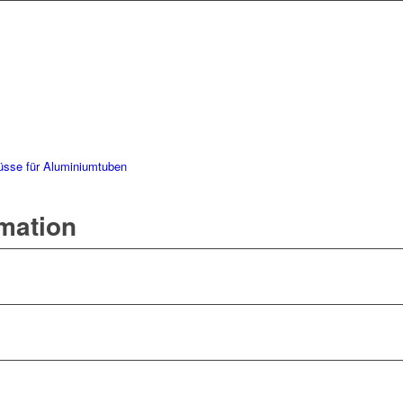
üsse für Aluminiumtuben
rmation