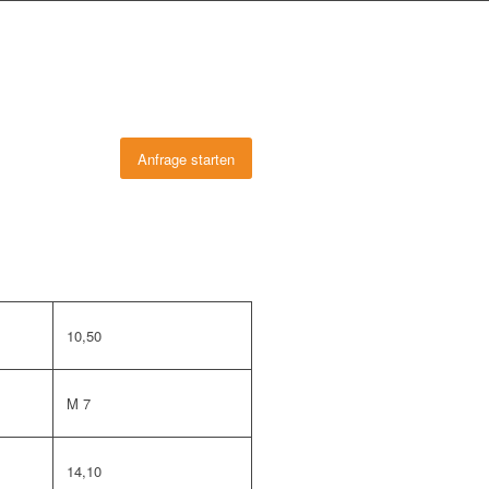
Anfrage starten
10,50
M 7
14,10