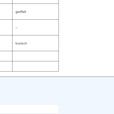
geriffelt
–
konisch