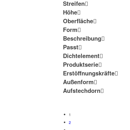
Streifen
Höhe
Oberfläche
Form
Beschreibung
Passt
Dichtelement
Produktserie
Erstöffnungskräfte
Außenform
Aufstechdorn
1
2