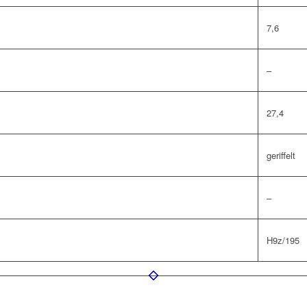
7,6
–
27,4
geriffelt
–
H9z/195