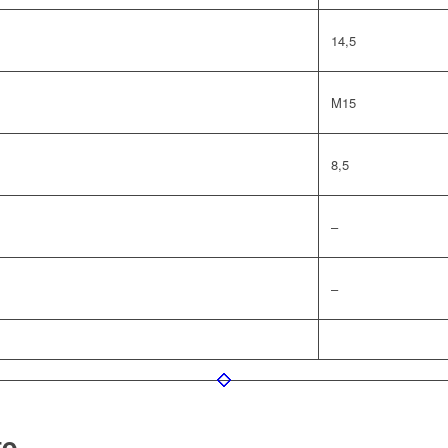
14,5
M15
8,5
–
–
te