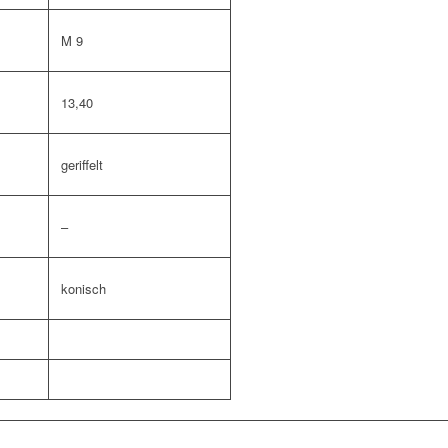
M 9
13,40
geriffelt
–
konisch