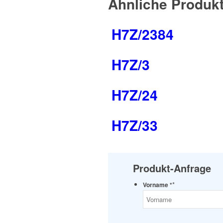
Ähnliche Produk
H7Z/2384
H7Z/3
H7Z/24
H7Z/33
Produkt-Anfrage
*
Vorname *