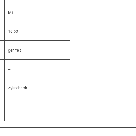
M11
15,00
geriffelt
–
zylindrisch