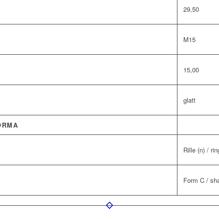
29,50
M15
15,00
glatt
ORMA
Rille (n) / ri
Form C / sh