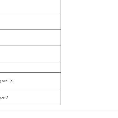
ng seal (s)
ape C