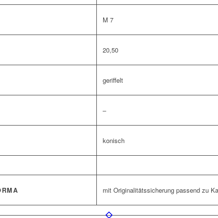
M 7
20,50
geriffelt
–
konisch
ORMA
mit Originalitätssicherung passend zu K