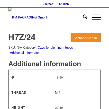
Deutsch
English
H7Z/24
Anfrage starten
SKU:
N/A
Category:
Caps for aluminum tubes
Additional information
Additional information
Ø
11,90
THREAD
M 7
HEIGHT
20,50