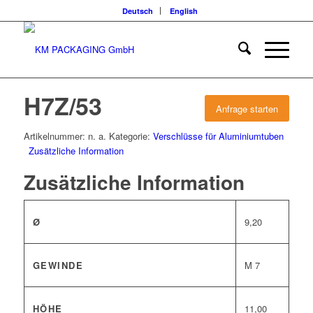
Deutsch
English
H7Z/53
Anfrage starten
Artikelnummer:
n. a.
Kategorie:
Verschlüsse für Aluminiumtuben
Zusätzliche Information
Zusätzliche Information
Ø
9,20
GEWINDE
M 7
HÖHE
11,00