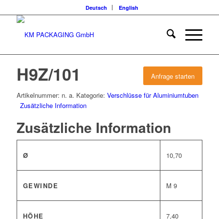
Deutsch
English
H9Z/101
Anfrage starten
Artikelnummer:
n. a.
Kategorie:
Verschlüsse für Aluminiumtuben
Zusätzliche Information
Zusätzliche Information
Ø
10,70
GEWINDE
M 9
HÖHE
7,40