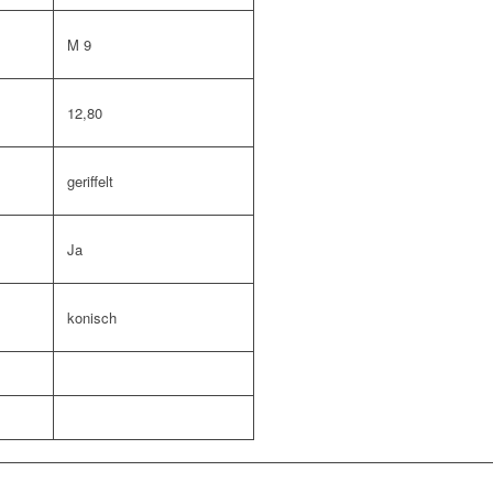
M 9
12,80
geriffelt
Ja
konisch