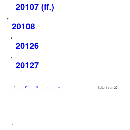
20107 (ff.)
20108
20126
20127
2
3
›
»
1
Seite 1 von 27
1