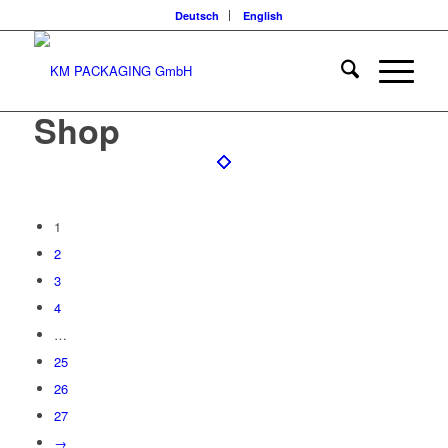
Deutsch
English
Shop
1
2
3
4
…
25
26
27
→