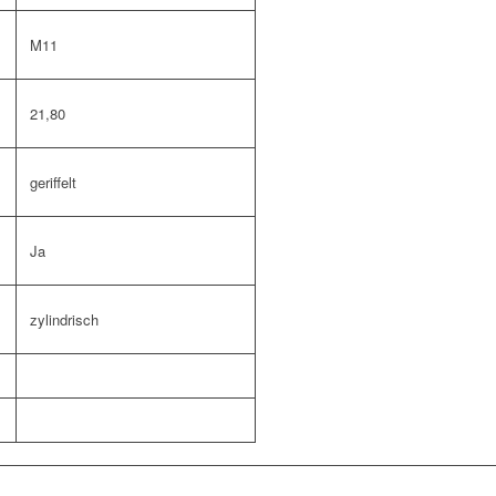
M11
21,80
geriffelt
Ja
zylindrisch