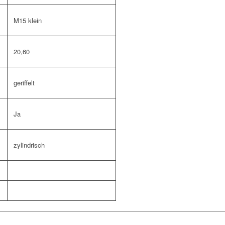
M15 klein
20,60
geriffelt
Ja
zylindrisch