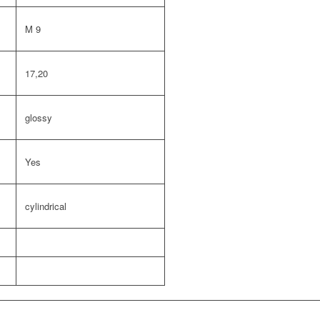
M 9
17,20
glossy
Yes
cylindrical