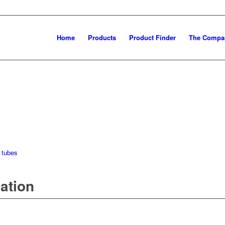
Home
Products
Product Finder
The Compa
 tubes
mation