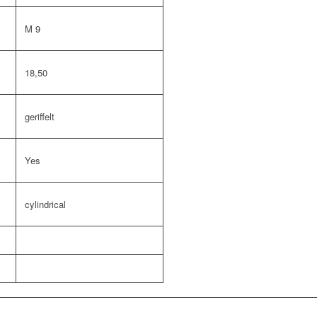
M 9
18,50
geriffelt
Yes
cylindrical