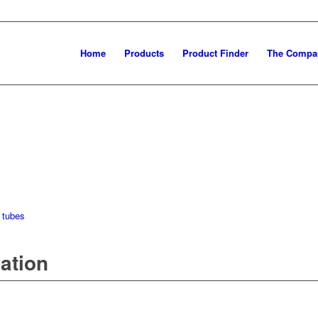
Home
Products
Product Finder
The Compa
 tubes
mation