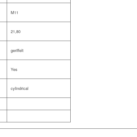
M11
21,80
geriffelt
Yes
cylindrical