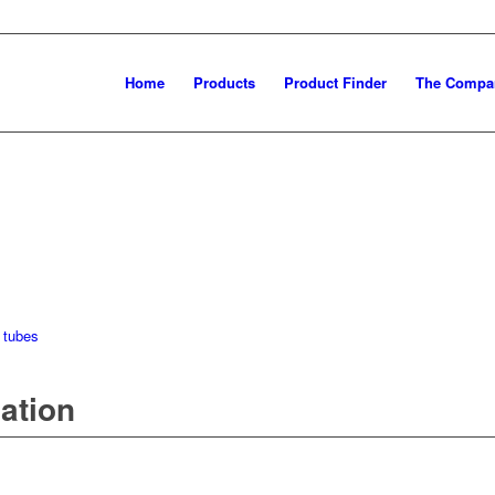
Home
Products
Product Finder
The Compa
 tubes
mation