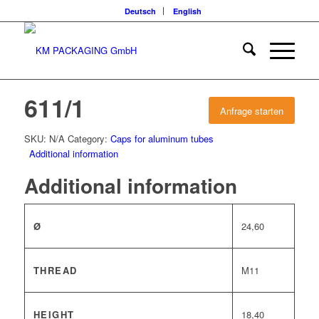
Deutsch
English
611/1
Anfrage starten
SKU:
N/A
Category:
Caps for aluminum tubes
Additional information
Additional information
Ø
24,60
THREAD
M11
HEIGHT
18,40