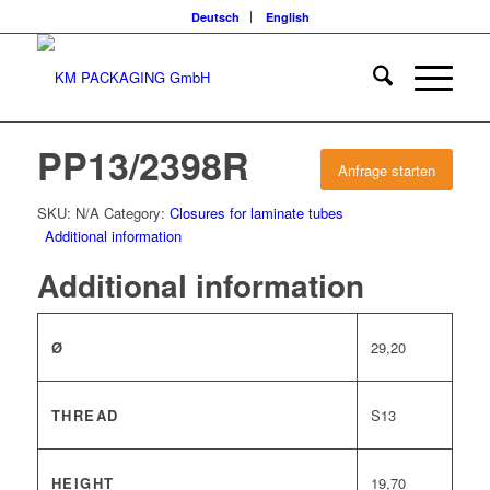
Deutsch
English
PP13/2398R
Anfrage starten
SKU:
N/A
Category:
Closures for laminate tubes
Additional information
Additional information
Ø
29,20
THREAD
S13
HEIGHT
19,70