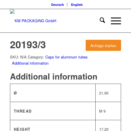
Deutsch
English
20193/3
Anfrage starten
SKU:
N/A
Category:
Caps for aluminum tubes
Additional information
Additional information
Ø
21,60
THREAD
M 9
HEIGHT
17,20