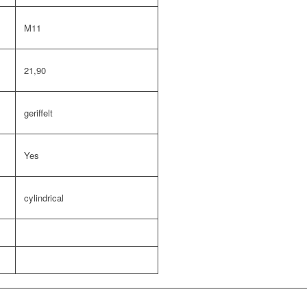
M11
21,90
geriffelt
Yes
cylindrical