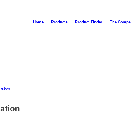
Home
Products
Product Finder
The Compa
 tubes
mation