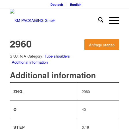
Deutsch
English
2960
Anfrage starten
SKU:
N/A
Category:
Tube shoulders
Additional information
Additional information
ZNG.
2960
Ø
40
STEP
0,19