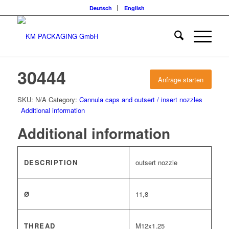
Deutsch
English
30444
Anfrage starten
SKU:
N/A
Category:
Cannula caps and outsert / insert nozzles
Additional information
Additional information
DESCRIPTION
outsert nozzle
Ø
11,8
THREAD
M12x1.25