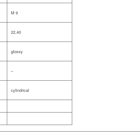
M 9
22,40
glossy
–
cylindrical