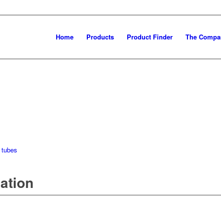
Home
Products
Product Finder
The Compa
 tubes
mation