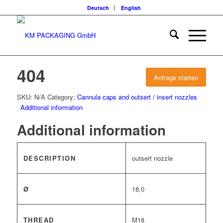
Deutsch
English
404
Anfrage starten
SKU:
N/A
Category:
Cannula caps and outsert / insert nozzles
Additional information
Additional information
DESCRIPTION
outsert nozzle
Ø
18,0
THREAD
M18