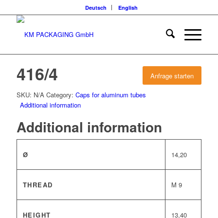
Deutsch
English
416/4
Anfrage starten
SKU:
N/A
Category:
Caps for aluminum tubes
Additional information
Additional information
Ø
14,20
THREAD
M 9
HEIGHT
13,40