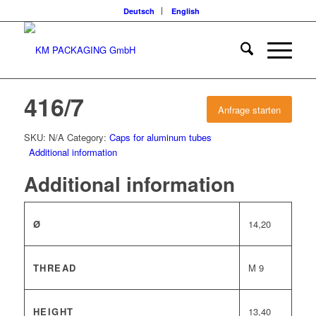
Deutsch
English
416/7
Anfrage starten
SKU:
N/A
Category:
Caps for aluminum tubes
Additional information
Additional information
Ø
14,20
THREAD
M 9
HEIGHT
13,40