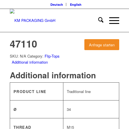
Deutsch
English
47110
Anfrage starten
SKU:
N/A
Category:
Flip-Tops
Additional information
Additional information
PRODUCT LINE
Traditional line
Ø
34
THREAD
M15