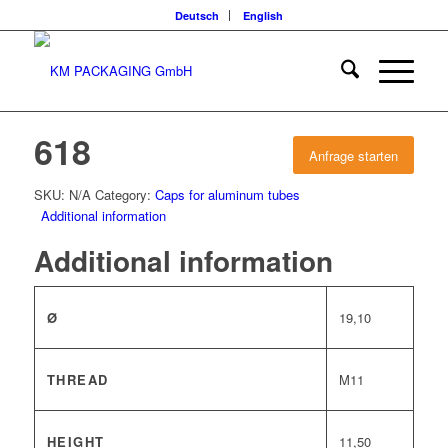
Deutsch
English
618
Anfrage starten
SKU:
N/A
Category:
Caps for aluminum tubes
Additional information
Additional information
Ø
19,10
THREAD
M11
HEIGHT
11,50