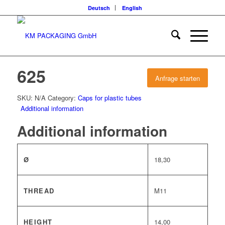
Deutsch
English
625
Anfrage starten
SKU:
N/A
Category:
Caps for plastic tubes
Additional information
Additional information
Ø
18,30
THREAD
M11
HEIGHT
14,00