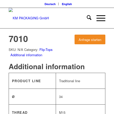
Deutsch
English
7010
Anfrage starten
SKU:
N/A
Category:
Flip-Tops
Additional information
Additional information
PRODUCT LINE
Traditional line
Ø
34
THREAD
M15