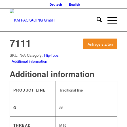
Deutsch
English
7111
Anfrage starten
SKU:
N/A
Category:
Flip-Tops
Additional information
Additional information
PRODUCT LINE
Traditional line
Ø
38
THREAD
M15