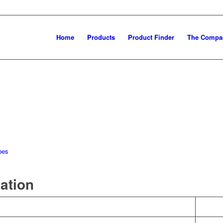
Home
Products
Product Finder
The Compa
bes
mation