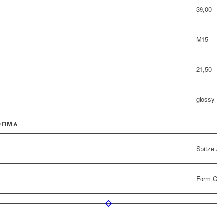
39,00
M15
21,50
glossy
ORMA
Spitze 
Form C