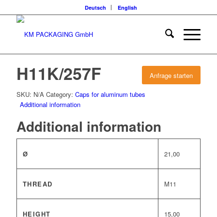
Deutsch
English
H11K/257F
Anfrage starten
SKU:
N/A
Category:
Caps for aluminum tubes
Additional information
Additional information
Ø
21,00
THREAD
M11
HEIGHT
15,00