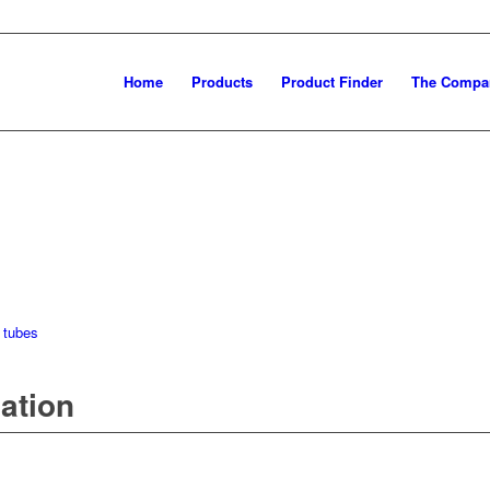
Home
Products
Product Finder
The Compa
 tubes
mation