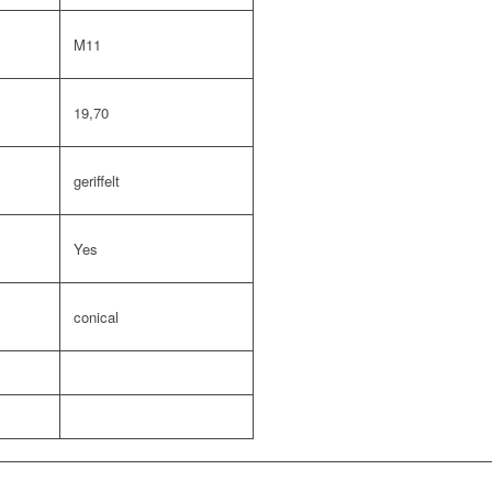
M11
19,70
geriffelt
Yes
conical