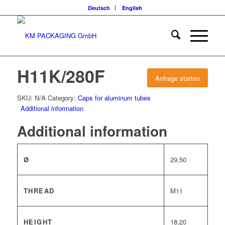
Deutsch
English
H11K/280F
Anfrage starten
SKU:
N/A
Category:
Caps for aluminum tubes
Additional information
Additional information
Ø
29,50
THREAD
M11
HEIGHT
18,20