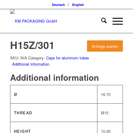
Deutsch
English
H15Z/301
Anfrage starten
SKU:
N/A
Category:
Caps for aluminum tubes
Additional information
Additional information
Ø
16,70
THREAD
M15
HEIGHT
10,00