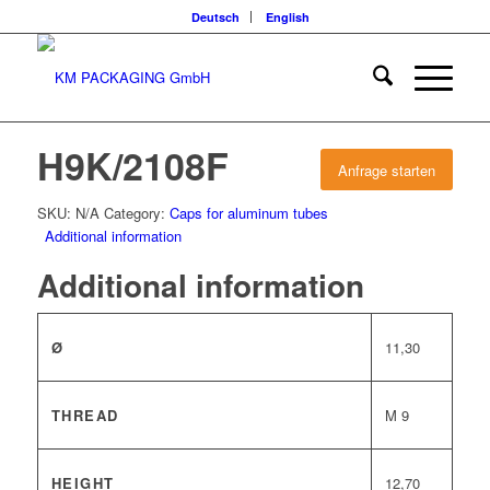
Deutsch
English
H9K/2108F
Anfrage starten
SKU:
N/A
Category:
Caps for aluminum tubes
Additional information
Additional information
Ø
11,30
THREAD
M 9
HEIGHT
12,70